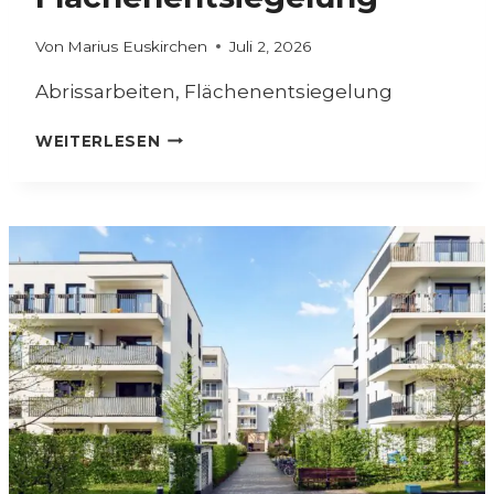
Von
Marius Euskirchen
Juli 2, 2026
Abrissarbeiten, Flächenentsiegelung
A
WEITERLESEN
B
B
R
U
C
H
A
R
B
E
I
T
E
N
U