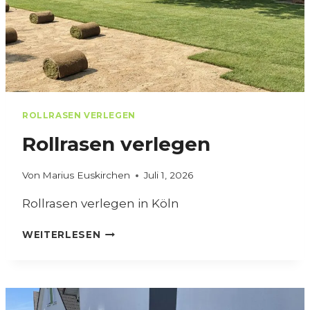
A
U
ROLLRASEN VERLEGEN
Rollrasen verlegen
Von
Marius Euskirchen
Juli 1, 2026
Rollrasen verlegen in Köln
R
WEITERLESEN
O
L
L
R
A