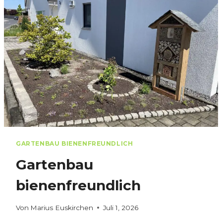
S
E
N
V
E
R
L
E
G
E
N
GARTENBAU BIENENFREUNDLICH
Gartenbau
bienenfreundlich
Von
Marius Euskirchen
Juli 1, 2026