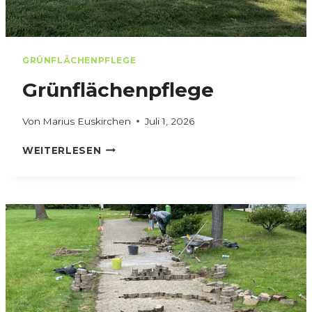
GRÜNFLÄCHENPFLEGE
Grünflächenpflege
Von
Marius Euskirchen
Juli 1, 2026
G
WEITERLESEN
R
Ü
N
F
L
Ä
C
H
E
N
P