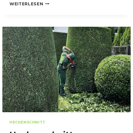
G
WEITERLESEN
A
R
T
E
N
B
A
U
B
I
E
N
E
N
F
R
E
U
N
HECKENSCHNITT
D