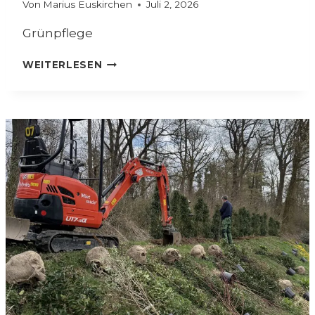
Von
Marius Euskirchen
Juli 2, 2026
E
G
Grünpflege
E
G
WEITERLESEN
R
Ü
N
P
F
L
E
G
E