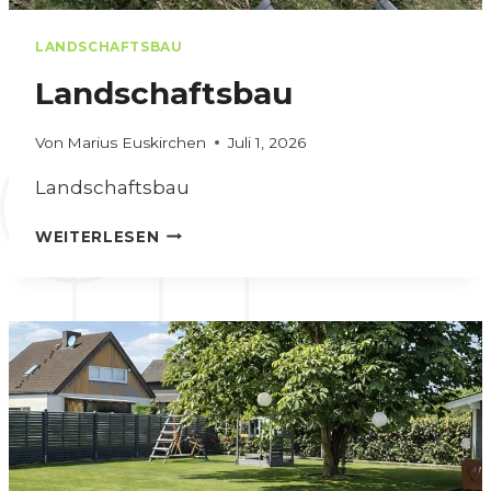
LANDSCHAFTSBAU
Landschaftsbau
Von
Marius Euskirchen
Juli 1, 2026
Landschaftsbau
L
WEITERLESEN
A
N
D
S
C
H
A
F
T
S
B