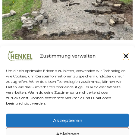
F
L
E
G
E
GEHWEG ARBEITEN
Zustimmung verwalten
Pflastersanierung
Um dir ein optimales Erlebnis zu bieten, verwenden wir Technologien
wie Cookies, um Geräteinformationen zu speichern und/oder darauf
Von
Marius Euskirchen
Juni 21, 2026
zuzugreifen. Wenn du diesen Technologien zustimmst, können wir
Daten wie das Surfverhalten oder eindeutige IDs auf dieser Website
P
WEITERLESEN
verarbeiten. Wenn du deine Zustimmung nicht erteilst oder
F
zurückziehst, können bestimmte Merkmale und Funktionen
L
beeinträchtigt werden.
A
S
Datenschutz
T
Impressum
AGBs
Kontakt
Akzeptieren
Cookie-Richtlinie (EU)
E
R
Ablehnen