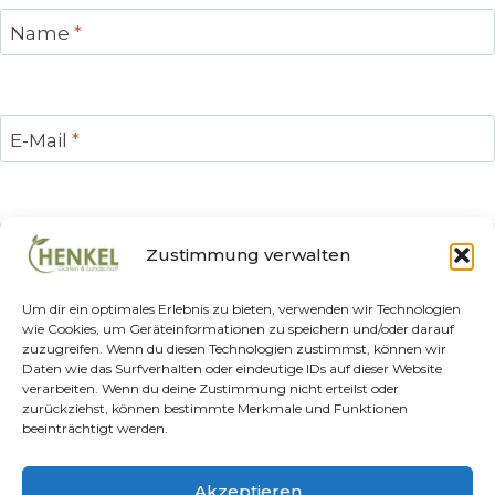
Name
*
E-Mail
*
Website
Zustimmung verwalten
Name, E-Mail-Adresse und Website in diesem Browser
Um dir ein optimales Erlebnis zu bieten, verwenden wir Technologien
für meinen nächsten Kommentar speichern.
wie Cookies, um Geräteinformationen zu speichern und/oder darauf
zuzugreifen. Wenn du diesen Technologien zustimmst, können wir
Daten wie das Surfverhalten oder eindeutige IDs auf dieser Website
verarbeiten. Wenn du deine Zustimmung nicht erteilst oder
zurückziehst, können bestimmte Merkmale und Funktionen
beeinträchtigt werden.
Alternative:
Datenschutz
Impressum
AGBs
Kontakt
Akzeptieren