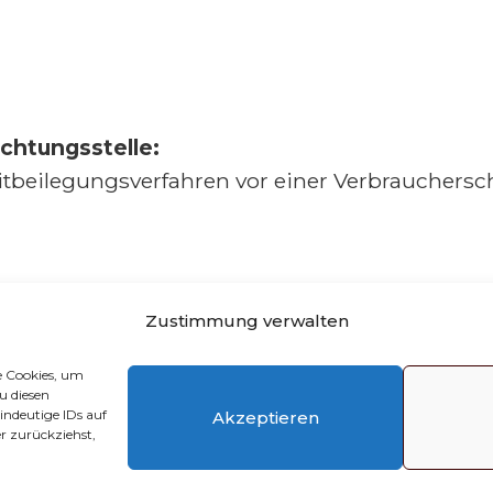
ichtungsstelle:
treitbeilegungsverfahren vor einer Verbrauchers
Zustimmung verwalten
Impressum
AGBs
Kontakt
Cookie-
e Cookies, um
u diesen
indeutige IDs auf
Akzeptieren
r zurückziehst,
© 2026 Henkel Garten & Landschaft
Webdesign & Service durch
www.jaegers-