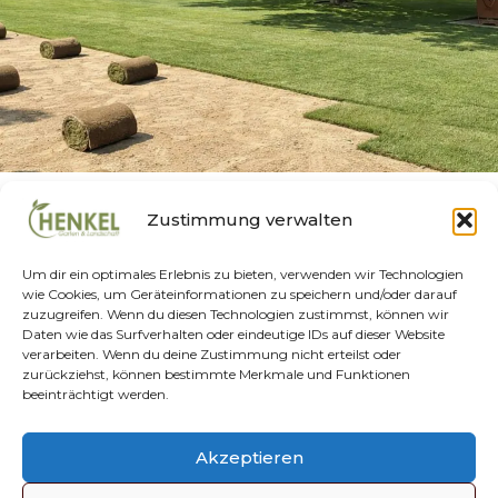
ROLLRASEN VERLEGEN
Zustimmung verwalten
Rollrasen verlegen
Um dir ein optimales Erlebnis zu bieten, verwenden wir Technologien
wie Cookies, um Geräteinformationen zu speichern und/oder darauf
Von
Marius Euskirchen
Juli 1, 2026
zuzugreifen. Wenn du diesen Technologien zustimmst, können wir
Daten wie das Surfverhalten oder eindeutige IDs auf dieser Website
Rollrasen verlegen in Köln
verarbeiten. Wenn du deine Zustimmung nicht erteilst oder
zurückziehst, können bestimmte Merkmale und Funktionen
ROLLRASEN
WEITERLESEN
beeinträchtigt werden.
VERLEGEN
Datenschutz
Impressum
AGBs
Kontakt
Akzeptieren
Cookie-Richtlinie (EU)