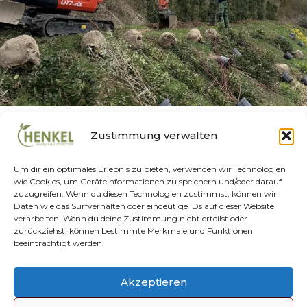
LANDSCHAFTSBAU
Zustimmung verwalten
Landschaftsbau
Um dir ein optimales Erlebnis zu bieten, verwenden wir Technologien
wie Cookies, um Geräteinformationen zu speichern und/oder darauf
Von
Marius Euskirchen
Juli 1, 2026
zuzugreifen. Wenn du diesen Technologien zustimmst, können wir
Daten wie das Surfverhalten oder eindeutige IDs auf dieser Website
Landschaftsbau
verarbeiten. Wenn du deine Zustimmung nicht erteilst oder
zurückziehst, können bestimmte Merkmale und Funktionen
LANDSCHAFTSBAU
WEITERLESEN
beeinträchtigt werden.
Datenschutz
Impressum
AGBs
Kontakt
Akzeptieren
Cookie-Richtlinie (EU)