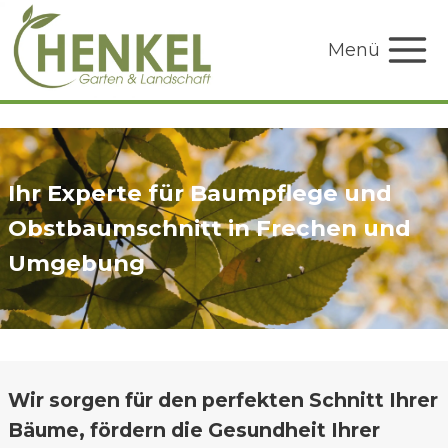
Zum
Inhalt
Menü
springen
Ihr Experte für Baumpflege und
Obstbaumschnitt in Frechen und
Umgebung
Wir sorgen für den perfekten Schnitt Ihrer
Bäume, fördern die Gesundheit Ihrer