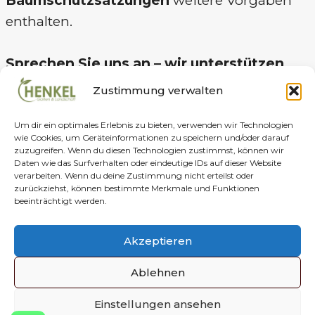
enthalten.
Sprechen Sie uns an – wir unterstützen
Sie gerne bei der fachgerechten Obst-
Zustimmung verwalten
und Baumpflege!
Um dir ein optimales Erlebnis zu bieten, verwenden wir Technologien
wie Cookies, um Geräteinformationen zu speichern und/oder darauf
Erfahren Sie mehr über unsere schöne Stadt
zuzugreifen. Wenn du diesen Technologien zustimmst, können wir
Daten wie das Surfverhalten oder eindeutige IDs auf dieser Website
Frechen auf der
offiziellen Webseite der Stadt.
verarbeiten. Wenn du deine Zustimmung nicht erteilst oder
zurückziehst, können bestimmte Merkmale und Funktionen
beeinträchtigt werden.
Datenschutz
Impressum
AGBs
Kontakt
Akzeptieren
Cookie-Richtlinie (EU)
Ablehnen
Einstellungen ansehen
© 2026 Henkel Garten & Landschaft